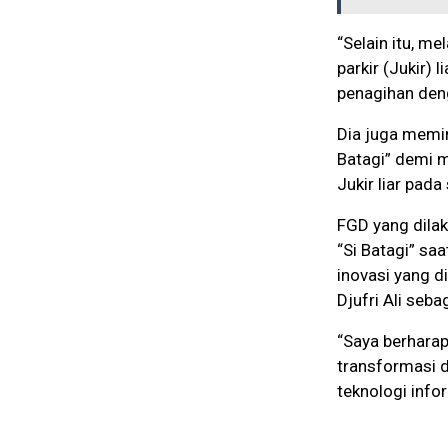
“Selain itu, m
parkir (Jukir)
penagihan deng
Dia juga memi
Batagi” demi 
Jukir liar pad
FGD yang dila
“Si Batagi” saa
inovasi yang d
Djufri Ali seba
“Saya berharap
transformasi d
teknologi infor