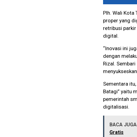
Plh. Wali Kota
proper yang d
retribusi park
digital.
“Inovasi ini j
dengan melakuk
Rizal. Sembar
menyukseskan i
Sementara itu,
Batagi” yaitu 
pemerintah sm
digitalisasi.
BACA JUGA 
Gratis