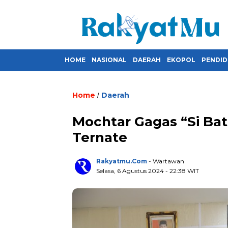
HOME
NASIONAL
DAERAH
EKOPOL
PENDID
Home
Daerah
/
Mochtar Gagas “Si Bat
Ternate
Rakyatmu.com
- Wartawan
Selasa, 6 Agustus 2024
- 22:38 WIT