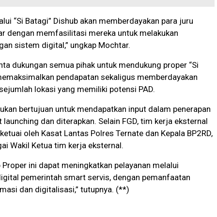
elalui “Si Batagi” Dishub akan memberdayakan para juru
 liar dengan memfasilitasi mereka untuk melakukan
an sistem digital,” ungkap Mochtar.
nta dukungan semua pihak untuk mendukung proper “Si
memaksimalkan pendapatan sekaligus memberdayakan
a sejumlah lokasi yang memiliki potensi PAD.
kukan bertujuan untuk mendapatkan input dalam penerapan
t launching dan diterapkan. Selain FGD, tim kerja eksternal
iketuai oleh Kasat Lantas Polres Ternate dan Kepala BP2RD,
gai Wakil Ketua tim kerja eksternal.
 Proper ini dapat meningkatkan pelayanan melalui
igital pemerintah smart servis, dengan pemanfaatan
masi dan digitalisasi,” tutupnya. (**)