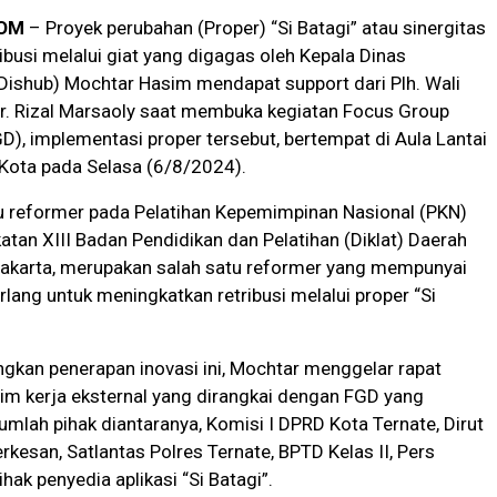
OM
– Proyek perubahan (Proper) “Si Batagi” atau sinergitas
ribusi melalui giat yang digagas oleh Kepala Dinas
Dishub) Mochtar Hasim mendapat support dari Plh. Wali
Dr. Rizal Marsaoly saat membuka kegiatan Focus Group
D), implementasi proper tersebut, bertempat di Aula Lantai
i Kota pada Selasa (6/8/2024).
u reformer pada Pelatihan Kepemimpinan Nasional (PKN)
katan XIII Badan Pendidikan dan Pelatihan (Diklat) Daerah
akarta, merupakan salah satu reformer yang mempunyai
ang untuk meningkatkan retribusi melalui proper “Si
kan penerapan inovasi ini, Mochtar menggelar rapat
im kerja eksternal yang dirangkai dengan FGD yang
umlah pihak diantaranya, Komisi I DPRD Kota Ternate, Dirut
rkesan, Satlantas Polres Ternate, BPTD Kelas II, Pers
ihak penyedia aplikasi “Si Batagi”.