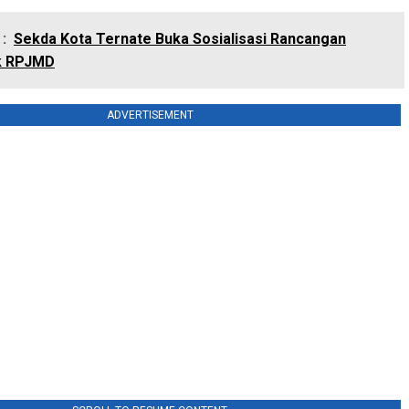
:
Sekda Kota Ternate Buka Sosialisasi Rancangan
k RPJMD
ADVERTISEMENT