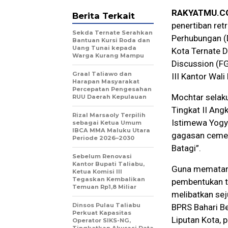
RAKYATMU.C
Berita Terkait
penertiban ret
Sekda Ternate Serahkan
Perhubungan (
Bantuan Kursi Roda dan
Uang Tunai kepada
Kota Ternate 
Warga Kurang Mampu
Discussion (FG
Graal Taliawo dan
III Kantor Wal
Harapan Masyarakat
Percepatan Pengesahan
Mochtar selak
RUU Daerah Kepulauan
Tingkat II Ang
Rizal Marsaoly Terpilih
Istimewa Yogy
sebagai Ketua Umum
IBCA MMA Maluku Utara
gagasan cemerl
Periode 2026–2030
Batagi”.
Sebelum Renovasi
Kantor Bupati Taliabu,
Guna mematang
Ketua Komisi III
Tegaskan Kembalikan
pembentukan t
Temuan Rp1,8 Miliar
melibatkan sej
Dinsos Pulau Taliabu
BPRS Bahari Be
Perkuat Kapasitas
Liputan Kota, p
Operator SIKS-NG,
Tingkatkan Akurasi Data