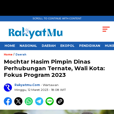
SCROLL TO CONTINUE WITH CONTENT
HOME
NASIONAL
DAERAH
EKOPOL
PENDIDIKAN
HUKR
/
Home
Daerah
Mochtar Hasim Pimpin Dinas
Perhubungan Ternate, Wali Kota:
Fokus Program 2023
Rakyatmu.com
- Wartawan
Minggu, 12 Maret 2023
- 18:08 WIT