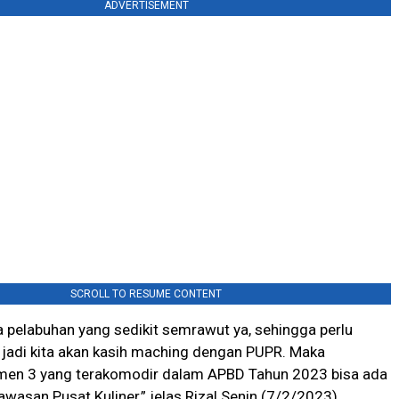
ADVERTISEMENT
SCROLL TO RESUME CONTENT
da pelabuhan yang sedikit semrawut ya, sehingga perlu
, jadi kita akan kasih maching dengan PUPR. Maka
men 3 yang terakomodir dalam APBD Tahun 2023 bisa ada
awasan Pusat Kuliner,” jelas Rizal Senin (7/2/2023).