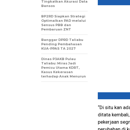
Tingkatkan Akurasi Data
Bansos
BP2RD Siapkan Strategi
Optimalkan PAD melalui
Sensus PBB dan
Pembaruan ZNT
Banggar DPRD Taliabu
Pending Pembahasan
KUA-PPAS TA 2027
Dinas P3AKB Pulau
Taliabu: Miras Jadi
Pemicu Utama KDRT,
Kasus Kekerasan
terhadap Anak Menurun
“Di situ kan a
ditata kembali
pekerjaan seg
perubahan di k