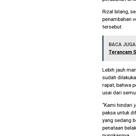
Rizal bilang, 
penambahan vo
tersebut.
BACA JUGA 
Terancam S
Lebih jauh man
sudah dilakuka
rapat, bahwa 
usai dari semu
“Kami hindari 
paksa untuk d
yang sedang be
penataan belak
pungkasnya.