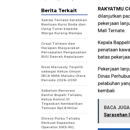
RAKYATMU.C
Berita Terkait
dilanjutkan pa
Sekda Ternate Serahkan
pekerjaan lanj
Bantuan Kursi Roda dan
Uang Tunai kepada
Mall Ternate.
Warga Kurang Mampu
Kepala Bappeli
Graal Taliawo dan
Harapan Masyarakat
penataan kawas
Percepatan Pengesahan
batas pekerja
RUU Daerah Kepulauan
Rizal Marsaoly Terpilih
Pekerjaan lanj
sebagai Ketua Umum
Dinas Perhubu
IBCA MMA Maluku Utara
Periode 2026–2030
pelabuhan yang
kembali.
Sebelum Renovasi
Kantor Bupati Taliabu,
Ketua Komisi III
Tegaskan Kembalikan
BACA JUGA 
Temuan Rp1,8 Miliar
Sarasehan I
Dinsos Pulau Taliabu
Perkuat Kapasitas
Operator SIKS-NG,