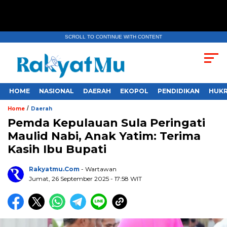
SCROLL TO CONTINUE WITH CONTENT
HOME
NASIONAL
DAERAH
EKOPOL
PENDIDIKAN
HUKR
/
Home
Daerah
Pemda Kepulauan Sula Peringati
Maulid Nabi, Anak Yatim: Terima
Kasih Ibu Bupati
Rakyatmu.com
- Wartawan
Jumat, 26 September 2025
- 17:58 WIT