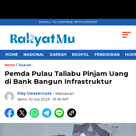
SCROLL TO CONTINUE WITH CONTENT
HOME
NASIONAL
DAERAH
EKOPOL
PENDIDIKAN
HUKR
/
Home
Daerah
Pemda Pulau Taliabu Pinjam Uang
di Bank Bangun Infrastruktur
Ihky Umaternate
- Wartawan
Senin, 10 Juli 2023
- 19:16 WIT