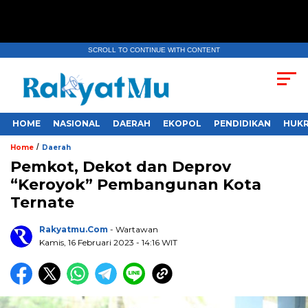
SCROLL TO CONTINUE WITH CONTENT
HOME
NASIONAL
DAERAH
EKOPOL
PENDIDIKAN
HUKR
/
Home
Daerah
Pemkot, Dekot dan Deprov
“Keroyok” Pembangunan Kota
Ternate
Rakyatmu.com
- Wartawan
Kamis, 16 Februari 2023
- 14:16 WIT