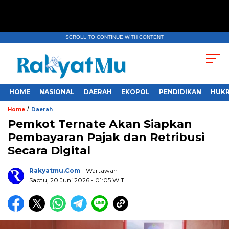
SCROLL TO CONTINUE WITH CONTENT
HOME
NASIONAL
DAERAH
EKOPOL
PENDIDIKAN
HUKR
/
Home
Daerah
Pemkot Ternate Akan Siapkan
Pembayaran Pajak dan Retribusi
Secara Digital
Rakyatmu.com
- Wartawan
Sabtu, 20 Juni 2026
- 01:05 WIT