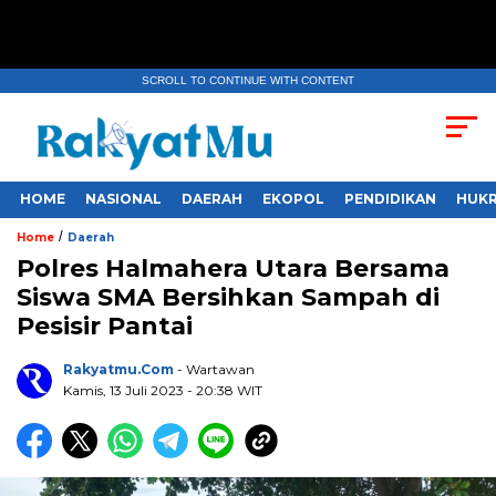
SCROLL TO CONTINUE WITH CONTENT
HOME
NASIONAL
DAERAH
EKOPOL
PENDIDIKAN
HUKR
/
Home
Daerah
Polres Halmahera Utara Bersama
Siswa SMA Bersihkan Sampah di
Pesisir Pantai
Rakyatmu.com
- Wartawan
Kamis, 13 Juli 2023
- 20:38 WIT