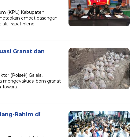
um (KPU) Kabupaten
menetapkan empat pasangan
lalui rapat pleno…
kuasi Granat dan
I
or (Polsek) Galela,
ra mengevakuasi bom granat
a Towara…
lang-Rahim di