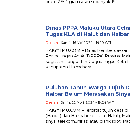
bruto 235,4 gram atau sebanyak 19…
Dinas PPPA Maluku Utara Gel
Tugas KLA di Halut dan Halbar
Daerah
| Kamis, 16 Mei 2024 - 14:10 WIT
RAKYATMU.COM – Dinas Pemberdayaan
Perlindungan Anak (DPPPA) Provinsi Ma
kegiatan Penguatan Gugus Tugas Kota La
Kabupaten Halmahera…
Puluhan Tahun Warga Tujuh De
Halbar Belum Merasakan Sinya
Daerah
| Senin, 22 April 2024 - 19:24 WIT
RAKYATMU.COM – Tercatat tujuh desa di
(Halbar) dan Halmahera Utara (Halut), Ma
sinyal telekomunikasi atau blank spot. Pa