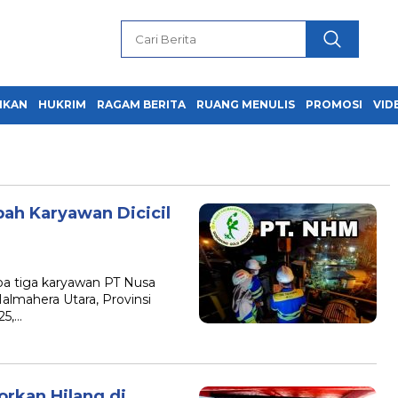
IKAN
HUKRIM
RAGAM BERITA
RUANG MENULIS
PROMOSI
VID
ah Karyawan Dicicil
 tiga karyawan PT Nusa
lmahera Utara, Provinsi
25,…
orkan Hilang di