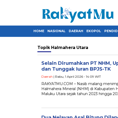
HOME
NASIONAL
DAERAH
EKOPOL
PENDID
Topik
Halmahera Utara
Selain Dirumahkan PT NHM, Up
dan Tunggak Iuran BPJS-TK
Daerah
| Rabu, 1 April 2026 - 14:09 WIT
RAKYATMU.COM – Nasib malang menimpa
Halmahera Mineral (NHM) di Kabupaten Ha
Maluku Utara sejak tahun 2023 hingga 20
Dua Nelayan Asal Bitung Dilap