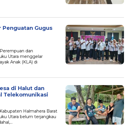
ar Penguatan Gugus
 Perempuan dan
luku Utara menggelar
yak Anak (KLA) di
sa di Halut dan
l Telekomunikasi
 Kabupaten Halmahera Barat
luku Utara belum terjangkau
dahal,…