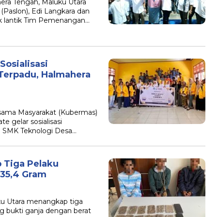
ra Tengah, Maluku Utara
Paslon), Edi Langkara dan
uk lantik Tim Pemenangan…
osialisasi
Terpadu, Halmahera
ama Masyarakat (Kubermas)
te gelar sosialisasi
n SMK Teknologi Desa…
p Tiga Pelaku
235,4 Gram
ku Utara menangkap tiga
 bukti ganja dengan berat