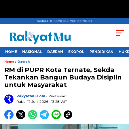
SCROLL TO CONTINUE WITH CONTENT
HOME
NASIONAL
DAERAH
EKOPOL
PENDIDIKAN
HUKR
/
Home
Daerah
RM di PUPR Kota Ternate, Sekda
Tekankan Bangun Budaya Disiplin
untuk Masyarakat
Rakyatmu.com
- Wartawan
Rabu, 17 Juni 2026
- 13:28 WIT