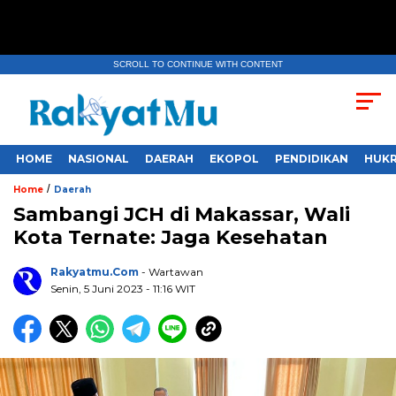
SCROLL TO CONTINUE WITH CONTENT
HOME
NASIONAL
DAERAH
EKOPOL
PENDIDIKAN
HUKR
/
Home
Daerah
Sambangi JCH di Makassar, Wali
Kota Ternate: Jaga Kesehatan
Rakyatmu.com
- Wartawan
Senin, 5 Juni 2023
- 11:16 WIT