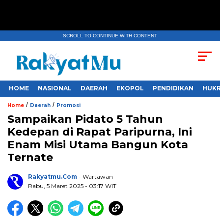
SCROLL TO CONTINUE WITH CONTENT
HOME
NASIONAL
DAERAH
EKOPOL
PENDIDIKAN
HUKR
/
/
Home
Daerah
Promosi
Sampaikan Pidato 5 Tahun
Kedepan di Rapat Paripurna, Ini
Enam Misi Utama Bangun Kota
Ternate
Rakyatmu.com
- Wartawan
Rabu, 5 Maret 2025
- 03:17 WIT