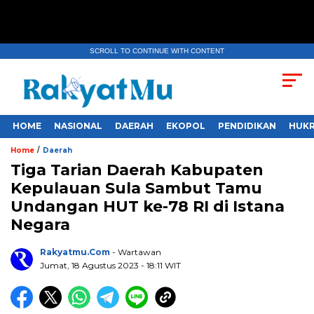
SCROLL TO CONTINUE WITH CONTENT
HOME
NASIONAL
DAERAH
EKOPOL
PENDIDIKAN
HUKR
/
Home
Daerah
Tiga Tarian Daerah Kabupaten
Kepulauan Sula Sambut Tamu
Undangan HUT ke-78 RI di Istana
Negara
Rakyatmu.com
- Wartawan
Jumat, 18 Agustus 2023
- 18:11 WIT