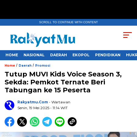
SCROLL TO CONTINUE WITH CONTENT
HOME
NASIONAL
DAERAH
EKOPOL
PENDIDIKAN
HUKR
/
/
Home
Daerah
Promosi
Tutup MUVI Kids Voice Season 3,
Sekda: Pemkot Ternate Beri
Tabungan ke 15 Peserta
Rakyatmu.com
- Wartawan
Senin, 19 Mei 2025
- 11:14 WIT