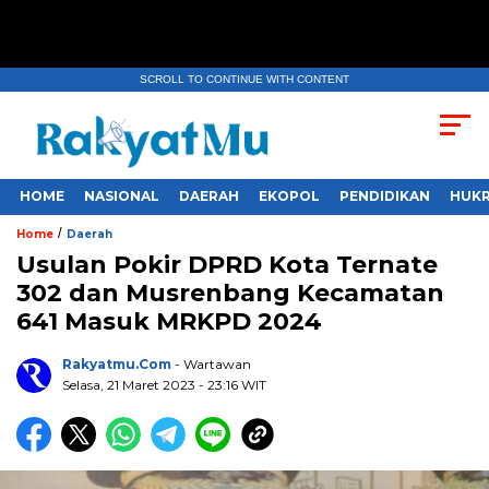
SCROLL TO CONTINUE WITH CONTENT
HOME
NASIONAL
DAERAH
EKOPOL
PENDIDIKAN
HUKR
/
Home
Daerah
Usulan Pokir DPRD Kota Ternate
302 dan Musrenbang Kecamatan
641 Masuk MRKPD 2024
Rakyatmu.com
- Wartawan
Selasa, 21 Maret 2023
- 23:16 WIT