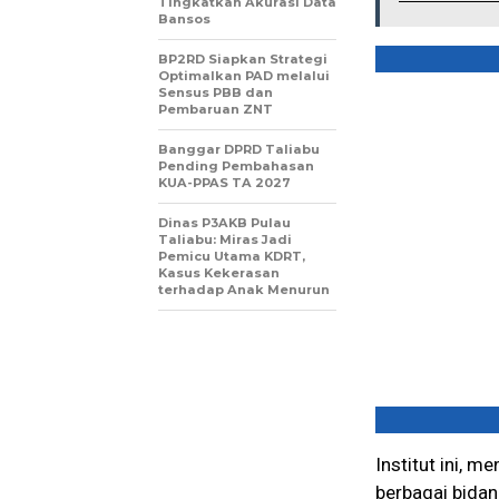
Tingkatkan Akurasi Data
Bansos
BP2RD Siapkan Strategi
Optimalkan PAD melalui
Sensus PBB dan
Pembaruan ZNT
Banggar DPRD Taliabu
Pending Pembahasan
KUA-PPAS TA 2027
Dinas P3AKB Pulau
Taliabu: Miras Jadi
Pemicu Utama KDRT,
Kasus Kekerasan
terhadap Anak Menurun
Institut ini, 
berbagai bida