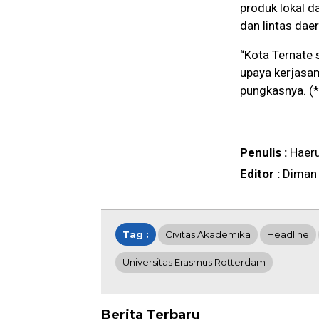
produk lokal 
dan lintas dae
“Kota Ternate
upaya kerjasa
pungkasnya. (*
Penulis :
Haer
Editor :
Diman
Tag :
Civitas Akademika
Headline
Universitas Erasmus Rotterdam
Berita Terbaru