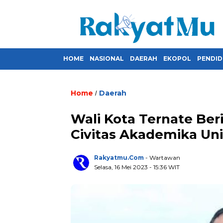
HOME
NASIONAL
DAERAH
EKOPOL
PENDID
Home
Daerah
/
Wali Kota Ternate Be
Civitas Akademika Un
Rakyatmu.com
- Wartawan
Selasa, 16 Mei 2023
- 15:36 WIT