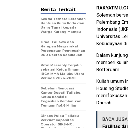
RAKYATMU.C
Berita Terkait
Soleman bersa
Sekda Ternate Serahkan
Palembang Ema
Bantuan Kursi Roda dan
Uang Tunai kepada
Indonesia (JKP
Warga Kurang Mampu
Universitas Le
Graal Taliawo dan
Kebudayaan di
Harapan Masyarakat
Percepatan Pengesahan
Dalam kunjung
RUU Daerah Kepulauan
memberi kulia
Rizal Marsaoly Terpilih
Rotterdam.
sebagai Ketua Umum
IBCA MMA Maluku Utara
Periode 2026–2030
Kuliah umum in
Housing Studie
Sebelum Renovasi
Kantor Bupati Taliabu,
memfokuskan p
Ketua Komisi III
Tegaskan Kembalikan
Daerah.
Temuan Rp1,8 Miliar
Dinsos Pulau Taliabu
BACA JUGA 
Perkuat Kapasitas
Operator SIKS-NG,
Fasilitas d