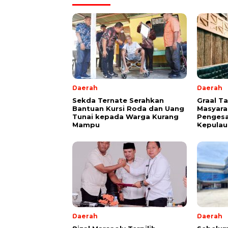
Daerah
Daerah
Sekda Ternate Serahkan
Graal T
Bantuan Kursi Roda dan Uang
Masyara
Tunai kepada Warga Kurang
Pengesa
Mampu
Kepulau
Daerah
Daerah