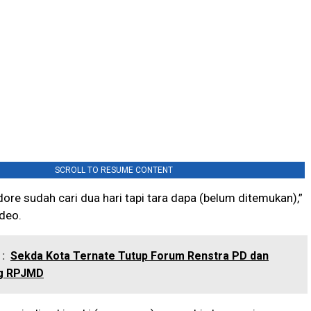
SCROLL TO RESUME CONTENT
dore sudah cari dua hari tapi tara dapa (belum ditemukan),”
deo.
:
Sekda Kota Ternate Tutup Forum Renstra PD dan
g RPJMD