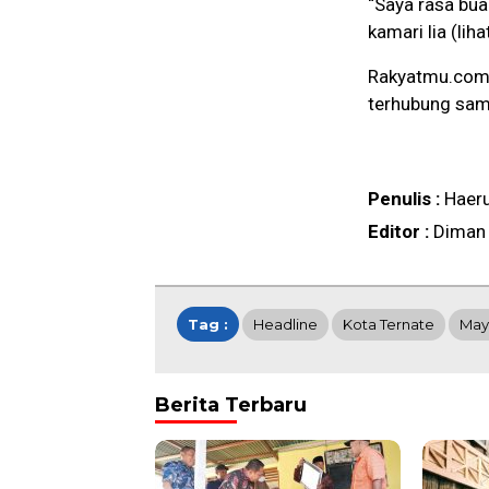
“Saya rasa bua
kamari lia (lih
Rakyatmu.com 
terhubung sam
Penulis :
Haer
Editor :
Diman
Tag :
Headline
Kota Ternate
May
Berita Terbaru