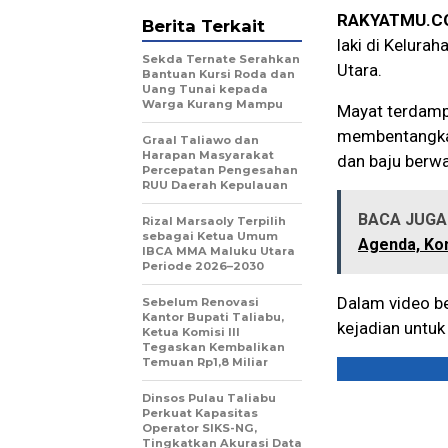
RAKYATMU.C
Berita Terkait
laki di Kelura
Sekda Ternate Serahkan
Utara.
Bantuan Kursi Roda dan
Uang Tunai kepada
Warga Kurang Mampu
Mayat terdampa
membentangkan
Graal Taliawo dan
Harapan Masyarakat
dan baju berwa
Percepatan Pengesahan
RUU Daerah Kepulauan
BACA JUGA 
Rizal Marsaoly Terpilih
sebagai Ketua Umum
Agenda, K
IBCA MMA Maluku Utara
Periode 2026–2030
Dalam video be
Sebelum Renovasi
Kantor Bupati Taliabu,
kejadian untu
Ketua Komisi III
Tegaskan Kembalikan
Temuan Rp1,8 Miliar
Dinsos Pulau Taliabu
Perkuat Kapasitas
Operator SIKS-NG,
Tingkatkan Akurasi Data