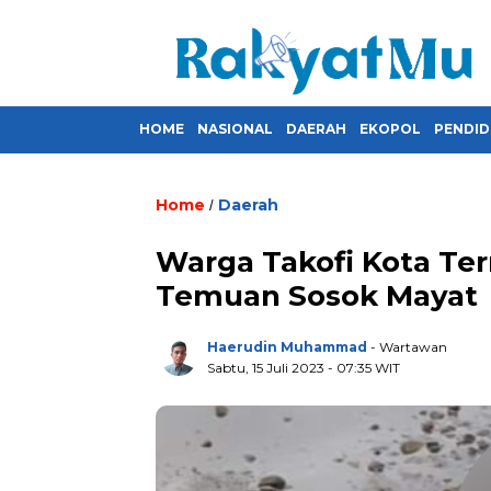
HOME
NASIONAL
DAERAH
EKOPOL
PENDID
Home
Daerah
/
Warga Takofi Kota Te
Temuan Sosok Mayat
Haerudin Muhammad
- Wartawan
Sabtu, 15 Juli 2023
- 07:35 WIT