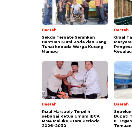
Daerah
Daerah
Sekda Ternate Serahkan
Graal T
Bantuan Kursi Roda dan Uang
Masyara
Tunai kepada Warga Kurang
Pengesa
Mampu
Kepulau
Daerah
Daerah
Rizal Marsaoly Terpilih
Sebelum
sebagai Ketua Umum IBCA
Bupati 
MMA Maluku Utara Periode
III Teg
2026–2030
Temuan 