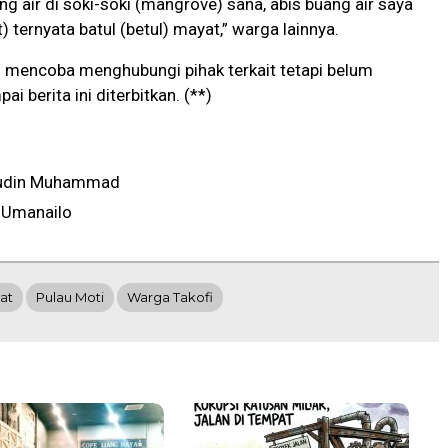
ng air di soki-soki (mangrove) sana, abis buang air saya
at) ternyata batul (betul) mayat,” warga lainnya.
mencoba menghubungi pihak terkait tetapi belum
pai
berita ini diterbitkan. (**)
udin Muhammad
 Umanailo
at
Pulau Moti
Warga Takofi