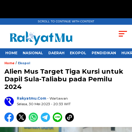
SCROLL TO CONTINUE WITH CONTENT
HOME
NASIONAL
DAERAH
EKOPOL
PENDIDIKAN
HUKR
/
Home
Ekopol
Alien Mus Target Tiga Kursi untuk
Dapil Sula-Taliabu pada Pemilu
2024
Rakyatmu.com
- Wartawan
Selasa, 30 Mei 2023
- 20:33 WIT