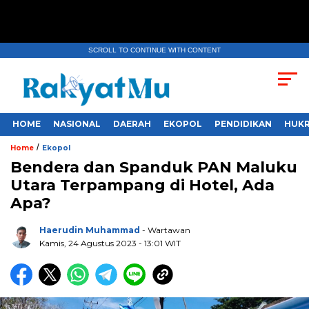
SCROLL TO CONTINUE WITH CONTENT
HOME
NASIONAL
DAERAH
EKOPOL
PENDIDIKAN
HUKR
/
Home
Ekopol
Bendera dan Spanduk PAN Maluku
Utara Terpampang di Hotel, Ada
Apa?
Haerudin Muhammad
- Wartawan
Kamis, 24 Agustus 2023
- 13:01 WIT