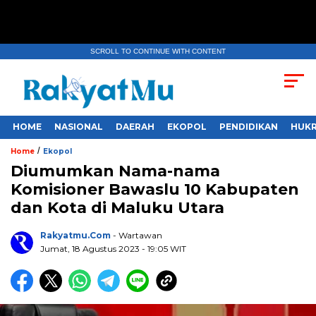
SCROLL TO CONTINUE WITH CONTENT
HOME
NASIONAL
DAERAH
EKOPOL
PENDIDIKAN
HUKR
/
Home
Ekopol
Diumumkan Nama-nama
Komisioner Bawaslu 10 Kabupaten
dan Kota di Maluku Utara
Rakyatmu.com
- Wartawan
Jumat, 18 Agustus 2023
- 19:05 WIT