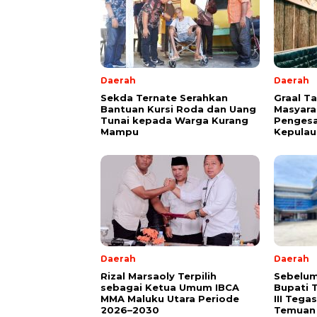
Daerah
Daerah
Sekda Ternate Serahkan
Graal T
Bantuan Kursi Roda dan Uang
Masyara
Tunai kepada Warga Kurang
Pengesa
Mampu
Kepulau
Daerah
Daerah
Rizal Marsaoly Terpilih
Sebelum
sebagai Ketua Umum IBCA
Bupati 
MMA Maluku Utara Periode
III Teg
2026–2030
Temuan 