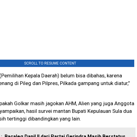
SCROLL TO RESUME CONTENT
 (Pemilihan Kepala Daerah) belum bisa dibahas, karena
nang di Pileg dan Pilpres, Pilkada gampang untuk diatur,”
apakah Golkar masih jagokan AHM, Alien yang juga Anggota
yampaikan, hasil survei mantan Bupati Kepulauan Sula dua
sih tertinggi dibandingkan yang lain.
:
Bacaleg Dapil II dari Partai Gerindra Masih Berstatus