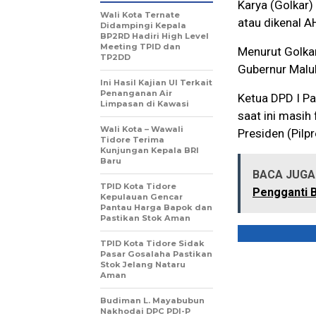
Karya (Golkar)
Wali Kota Ternate
atau dikenal A
Didampingi Kepala
BP2RD Hadiri High Level
Meeting TPID dan
Menurut Golkar
TP2DD
Gubernur Malu
Ini Hasil Kajian UI Terkait
Penanganan Air
Ketua DPD I Pa
Limpasan di Kawasi
saat ini masih
Wali Kota – Wawali
Presiden (Pilp
Tidore Terima
Kunjungan Kepala BRI
Baru
BACA JUGA 
TPID Kota Tidore
Pengganti B
Kepulauan Gencar
Pantau Harga Bapok dan
Pastikan Stok Aman
TPID Kota Tidore Sidak
Pasar Gosalaha Pastikan
Stok Jelang Nataru
Aman
Budiman L. Mayabubun
Nakhodai DPC PDI-P