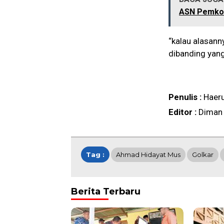
ASN Pemkot
“kalau alasann
dibanding yang 
Penulis :
Haer
Editor :
Diman
Tag :
Ahmad Hidayat Mus
Golkar
Berita Terbaru