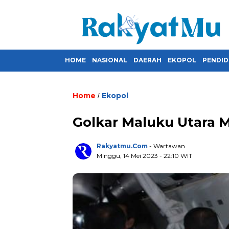
HOME
NASIONAL
DAERAH
EKOPOL
PENDID
Home
Ekopol
/
Golkar Maluku Utara 
Rakyatmu.com
- Wartawan
Minggu, 14 Mei 2023
- 22:10 WIT