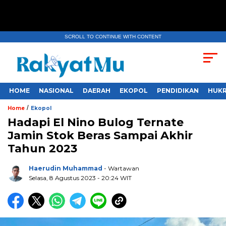
SCROLL TO CONTINUE WITH CONTENT
HOME
NASIONAL
DAERAH
EKOPOL
PENDIDIKAN
HUKR
/
Home
Ekopol
Hadapi El Nino Bulog Ternate
Jamin Stok Beras Sampai Akhir
Tahun 2023
Haerudin Muhammad
- Wartawan
Selasa, 8 Agustus 2023
- 20:24 WIT