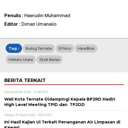
Penulis :
Haerudin Muhammad
Editor :
Diman Umanailo
Tag :
Bulog Ternate
El Nino
Headline
Maluku Utara
Stok Beras
BERITA TERKAIT
Jumat, 8 Mei 2026 - 14:08 WIT
Wali Kota Ternate Didampingi Kepala BP2RD Hadiri
High Level Meeting TPID dan TP2DD
Selasa, 31 Maret 2026 - 19:23 WIT
Ini Hasil Kajian UI Terkait Penanganan Air Limpasan di
Kawasi