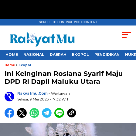
SCROLL TO CONTINUE WITH CONTENT
HOME
NASIONAL
DAERAH
EKOPOL
PENDIDIKAN
HUKR
/
Home
Ekopol
Ini Keinginan Rosiana Syarif Maju
DPD RI Dapil Maluku Utara
Rakyatmu.com
- Wartawan
Selasa, 9 Mei 2023
- 17:32 WIT