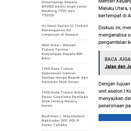
Menteri Keuang
Didampingi Kepala
BP2RD Hadiri High Level
Maluku Utara, 
Meeting TPID dan
bertempat di 
TP2DD
Ini Hasil Kajian UI Terkait
Diskusi ini, m
Penanganan Air
menganalisa se
Limpasan di Kawasi
pengambilan ke
Wali Kota – Wawali
Tidore Terima
Kunjungan Kepala BRI
Baru
BACA JUGA 
Jalan dan 
TPID Kota Tidore
Kepulauan Gencar
Pantau Harga Bapok dan
Pastikan Stok Aman
Dengan tujuan 
unit eselon I 
TPID Kota Tidore Sidak
Pasar Gosalaha Pastikan
menyajikan dat
Stok Jelang Nataru
penerimaan paj
Aman
Budiman L. Mayabubun
Nakhodai DPC PDI-P
Pulau Taliabu