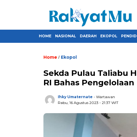
HOME
NASIONAL
DAERAH
EKOPOL
PENDID
Home
Ekopol
/
Sekda Pulau Taliabu 
RI Bahas Pengelolaan
Ihky Umaternate
- Wartawan
Rabu, 16 Agustus 2023
- 21:37 WIT