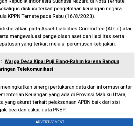
an Republik Indonesia Suahasil Nazara di Kota Ternate,
sekaligus diskusi terkait pengelolaan keuangan negara
Aula KPPN Ternate pada Rabu (16/8/2023).
enitikberatkan pada Asset Liabilities Committee (ALCo) atau
rta mengevaluasi pengelolaan aset dan liabilitas serta
putusan yang terkait melalui perumusan kebijakan.
:
Warga Desa Kipai Puji Elang-Rahim karena Bangun
Jaringan Telekomunikasi
meningkatkan sinergi pertukaran data dan informasi antar
Kementerian Keuangan yang ada di Provinsi Maluku Utara,
a yang akurat terkait pelaksanaan APBN baik dari sisi
ak, bea dan cukai, data PNBP.
ADVERTISEMENT