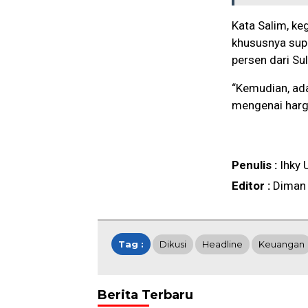
Kata Salim, keg
khususnya sup
persen dari Su
“Kemudian, ada
mengenai harga
Penulis :
Ihky 
Editor :
Diman
Tag :
Dikusi
Headline
Keuangan
Berita Terbaru