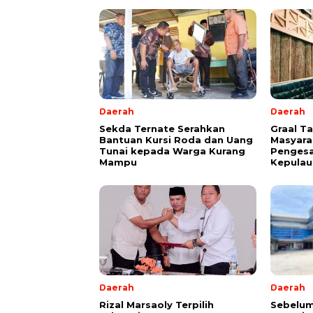
Daerah
Daerah
Sekda Ternate Serahkan
Graal T
Bantuan Kursi Roda dan Uang
Masyara
Tunai kepada Warga Kurang
Pengesa
Mampu
Kepulau
Daerah
Daerah
Rizal Marsaoly Terpilih
Sebelum