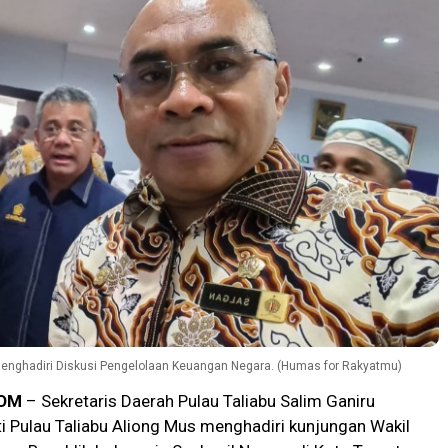
 Menghadiri Diskusi Pengelolaan Keuangan Negara. (Humas for Rakyatmu)
OM
– Sekretaris Daerah Pulau Taliabu Salim Ganiru
i Pulau Taliabu Aliong Mus menghadiri kunjungan Wakil