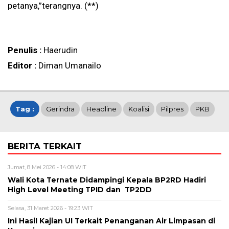
petanya,”terangnya. (**)
Penulis :
Haerudin
Editor :
Diman Umanailo
Tag :
Gerindra
Headline
Koalisi
Pilpres
PKB
BERITA TERKAIT
Jumat, 8 Mei 2026 - 14:08 WIT
Wali Kota Ternate Didampingi Kepala BP2RD Hadiri
High Level Meeting TPID dan TP2DD
Selasa, 31 Maret 2026 - 19:23 WIT
Ini Hasil Kajian UI Terkait Penanganan Air Limpasan di