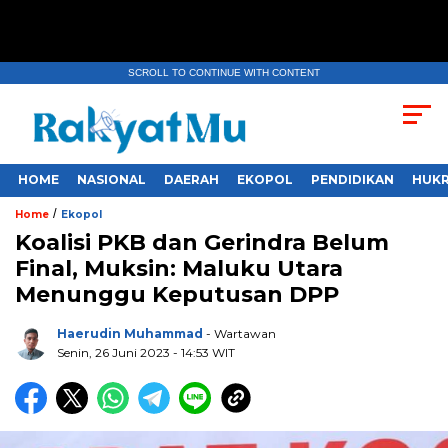
SCROLL TO CONTINUE WITH CONTENT
HOME
NASIONAL
DAERAH
EKOPOL
PENDIDIKAN
HUKR
/
Home
Ekopol
Koalisi PKB dan Gerindra Belum
Final, Muksin: Maluku Utara
Menunggu Keputusan DPP
Haerudin Muhammad
- Wartawan
Senin, 26 Juni 2023
- 14:53 WIT