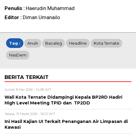
Penulis :
Haerudin Muhammad
Editor :
Diman Umanailo
Tag :
Anulir
Bacaleg
Headline
Kota Ternate
NasDem
BERITA TERKAIT
Jumat, 8 Mei 2026 - 14:08 WIT
Wali Kota Ternate Didampingi Kepala BP2RD Hadiri
High Level Meeting TPID dan TP2DD
Selasa, 31 Maret 2026 - 19:23 WIT
Ini Hasil Kajian UI Terkait Penanganan Air Limpasan di
Kawasi