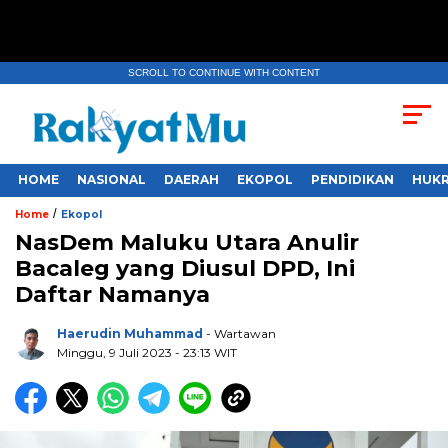
SCROLL TO CONTINUE WITH CONTENT
HOME
NASIONAL
DAERAH
EKOPOL
PENDIDIKAN
HUKR
/
Home
Ekopol
NasDem Maluku Utara Anulir
Bacaleg yang Diusul DPD, Ini
Daftar Namanya
Haerudin Muhammad
- Wartawan
Minggu, 9 Juli 2023
- 23:13 WIT