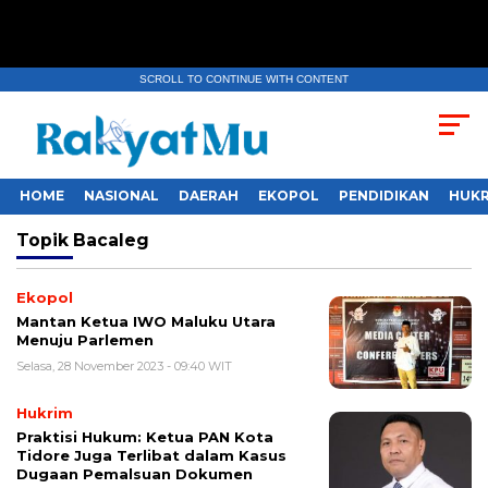
SCROLL TO CONTINUE WITH CONTENT
HOME
NASIONAL
DAERAH
EKOPOL
PENDIDIKAN
HUKR
Topik
Bacaleg
Ekopol
Mantan Ketua IWO Maluku Utara
Menuju Parlemen
Selasa, 28 November 2023 - 09:40 WIT
Hukrim
Praktisi Hukum: Ketua PAN Kota
Tidore Juga Terlibat dalam Kasus
Dugaan Pemalsuan Dokumen