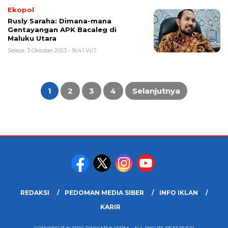
Ekopol
Rusly Saraha: Dimana-mana
Gentayangan APK Bacaleg di
Maluku Utara
Selasa, 3 Oktober 2023 - 16:41 WIT
Paginasi
pos
1
2
3
4
Selanjutnya
REDAKSI
PEDOMAN MEDIA SIBER
INFO IKLAN
KARIR