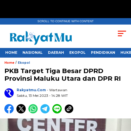
SCROLL TO CONTINUE WITH CONTENT
HOME
NASIONAL
DAERAH
EKOPOL
PENDIDIKAN
HUKR
/
Home
Ekopol
PKB Target Tiga Besar DPRD
Provinsi Maluku Utara dan DPR RI
Rakyatmu.com
- Wartawan
Sabtu, 13 Mei 2023
- 14:28 WIT