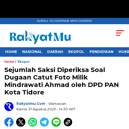
SCROLL TO CONTINUE WITH CONTENT
HOME
NASIONAL
DAERAH
EKOPOL
PENDIDIKAN
HUKR
/
Home
Ekopol
Sejumlah Saksi Diperiksa Soal
Dugaan Catut Foto Milik
Mindrawati Ahmad oleh DPD PAN
Kota Tidore
Rakyatmu.com
- Wartawan
Kamis, 31 Agustus 2023
- 14:30 WIT