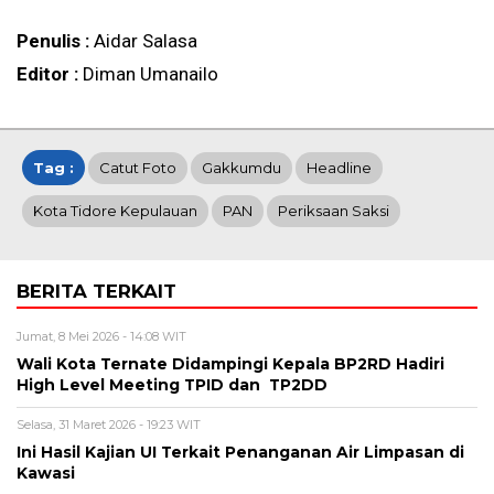
Penulis :
Aidar Salasa
Editor :
Diman Umanailo
Tag :
Catut Foto
Gakkumdu
Headline
Kota Tidore Kepulauan
PAN
Periksaan Saksi
BERITA TERKAIT
Jumat, 8 Mei 2026 - 14:08 WIT
Wali Kota Ternate Didampingi Kepala BP2RD Hadiri
High Level Meeting TPID dan TP2DD
Selasa, 31 Maret 2026 - 19:23 WIT
Ini Hasil Kajian UI Terkait Penanganan Air Limpasan di
Kawasi