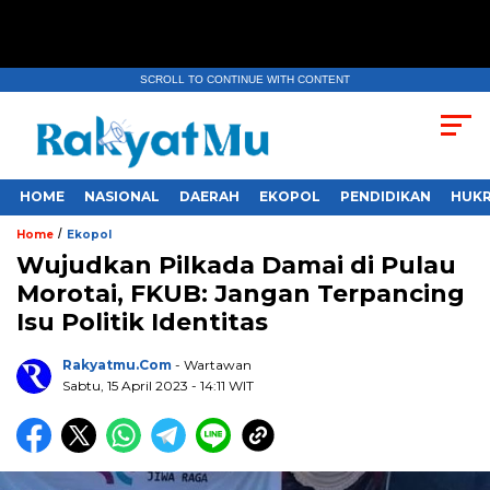
SCROLL TO CONTINUE WITH CONTENT
HOME
NASIONAL
DAERAH
EKOPOL
PENDIDIKAN
HUKR
/
Home
Ekopol
Wujudkan Pilkada Damai di Pulau
Morotai, FKUB: Jangan Terpancing
Isu Politik Identitas
Rakyatmu.com
- Wartawan
Sabtu, 15 April 2023
- 14:11 WIT