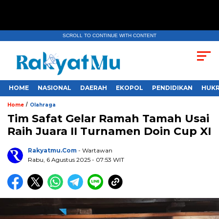
SCROLL TO CONTINUE WITH CONTENT
HOME
NASIONAL
DAERAH
EKOPOL
PENDIDIKAN
HUKR
/
Home
Olahraga
Tim Safat Gelar Ramah Tamah Usai
Raih Juara II Turnamen Doin Cup XI
Rakyatmu.com
- Wartawan
Rabu, 6 Agustus 2025
- 07:53 WIT