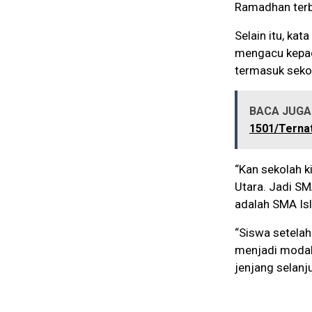
Ramadhan terb
Selain itu, ka
mengacu kepad
termasuk seko
BACA JUGA 
1501/Terna
“Kan sekolah k
Utara. Jadi S
adalah SMA Isl
“Siswa setelah
menjadi modal
jenjang selanj