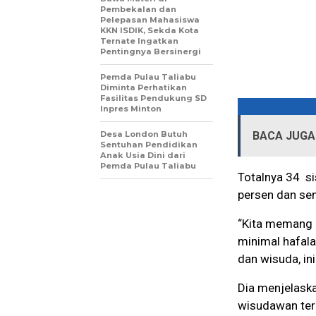
Pembekalan dan
Pelepasan Mahasiswa
KKN ISDIK, Sekda Kota
Ternate Ingatkan
Pentingnya Bersinergi
Pemda Pulau Taliabu
Diminta Perhatikan
Fasilitas Pendukung SD
Inpres Minton
Desa London Butuh
BACA JUGA 
Sentuhan Pendidikan
Anak Usia Dini dari
Pemda Pulau Taliabu
Totalnya 34 si
persen dan sem
“Kita memang d
minimal hafala
dan wisuda, ini
Dia menjelaska
wisudawan terb