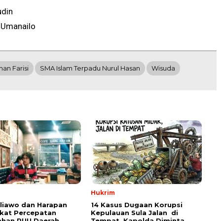
udin
 Umanailo
an Farisi
SMA Islam Terpadu Nurul Hasan
Wisuda
Hukrim
aliawo dan Harapan
14 Kasus Dugaan Korupsi
kat Percepatan
Kepulauan Sula Jalan di
han RUU Daerah
Tempat, Kapolda Diminta