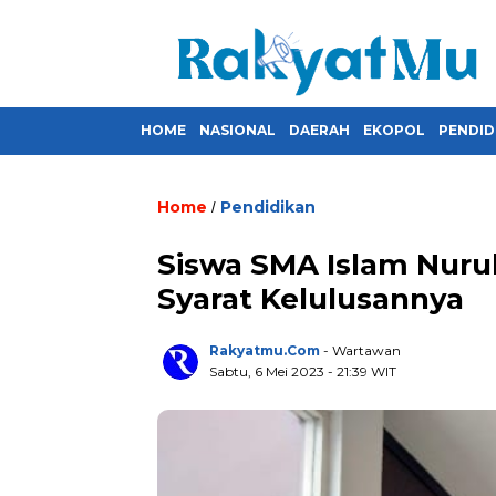
HOME
NASIONAL
DAERAH
EKOPOL
PENDID
Home
Pendidikan
/
Siswa SMA Islam Nurul
Syarat Kelulusannya
Rakyatmu.com
- Wartawan
Sabtu, 6 Mei 2023
- 21:39 WIT