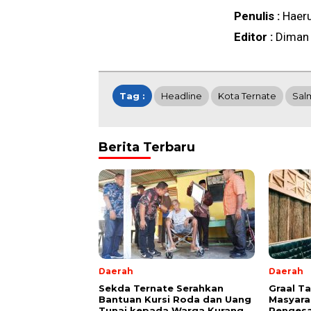
Penulis :
Haer
Editor :
Diman
Tag :
Headline
Kota Ternate
Salm
Berita Terbaru
Daerah
Daerah
Sekda Ternate Serahkan
Graal T
Bantuan Kursi Roda dan Uang
Masyara
Tunai kepada Warga Kurang
Pengesa