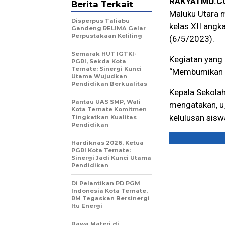
RAKYATMU.C
Berita Terkait
Maluku Utara m
Disperpus Taliabu
kelas XII ang
Gandeng RELIMA Gelar
Perpustakaan Keliling
(6/5/2023).
Semarak HUT IGTKI-
Kegiatan yang 
PGRI, Sekda Kota
Ternate: Sinergi Kunci
“Membumikan A
Utama Wujudkan
Pendidikan Berkualitas
Kepala Sekolah
Pantau UAS SMP, Wali
mengatakan, uj
Kota Ternate Komitmen
kelulusan sisw
Tingkatkan Kualitas
Pendidikan
Hardiknas 2026, Ketua
PGRI Kota Ternate:
Sinergi Jadi Kunci Utama
Pendidikan
Di Pelantikan PD PGM
Indonesia Kota Ternate,
RM Tegaskan Bersinergi
Itu Energi
Bawa Materi di