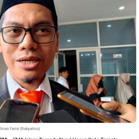
lman Farisi (Rakyatmu)