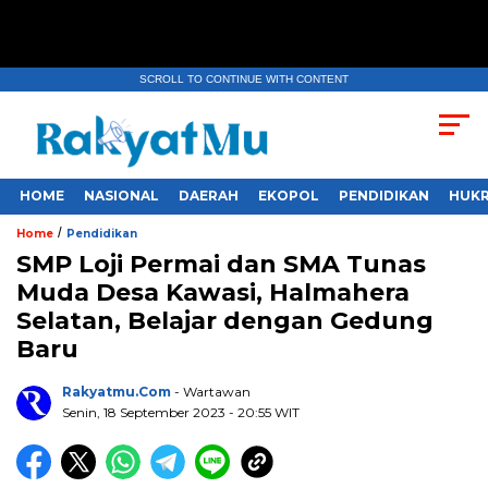
SCROLL TO CONTINUE WITH CONTENT
HOME
NASIONAL
DAERAH
EKOPOL
PENDIDIKAN
HUKR
/
Home
Pendidikan
SMP Loji Permai dan SMA Tunas
Muda Desa Kawasi, Halmahera
Selatan, Belajar dengan Gedung
Baru
Rakyatmu.com
- Wartawan
Senin, 18 September 2023
- 20:55 WIT