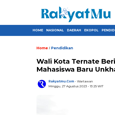
HOME
NASIONAL
DAERAH
EKOPOL
PENDID
Home
Pendidikan
/
Wali Kota Ternate Be
Mahasiswa Baru Unkha
Rakyatmu.com
- Wartawan
Minggu, 27 Agustus 2023
- 13:25 WIT