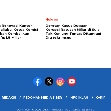
Hukrim
 Renovasi Kantor
Deretan Kasus Dugaan
Taliabu, Ketua Komisi
Korupsi Ratusan Miliar di Sula
askan Kembalikan
Tak Kunjung Tuntas Ditangani
Rp1,8 Miliar
Ditreskrimsus
REDAKSI
PEDOMAN MEDIA SIBER
INFO IKLAN
KARIR
COPYRIGHT © 2026 RAKYATMU.COM - ALL RIGHTS RESERVED