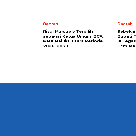
Daerah
Daerah
Rizal Marsaoly Terpilih
Sebelum
sebagai Ketua Umum IBCA
Bupati 
MMA Maluku Utara Periode
III Teg
2026–2030
Temuan 