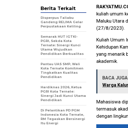
RAKYATMU.C
Berita Terkait
kuliah umum ke
Disperpus Taliabu
Maluku Utara 
Gandeng RELIMA Gelar
Perpustakaan Keliling
(27/8/2023).
Semarak HUT IGTKI-
Kuliah Umum I
PGRI, Sekda Kota
Ternate: Sinergi Kunci
Kehidupan Kam
Utama Wujudkan
yang menarik 
Pendidikan Berkualitas
akademik.
Pantau UAS SMP, Wali
Kota Ternate Komitmen
Tingkatkan Kualitas
Pendidikan
BACA JUGA 
Warga Kalu
Hardiknas 2026, Ketua
PGRI Kota Ternate:
Sinergi Jadi Kunci Utama
Pendidikan
Mahasiswa dip
termasuk akad
Di Pelantikan PD PGM
Indonesia Kota Ternate,
dengan lingku
RM Tegaskan Bersinergi
Itu Energi