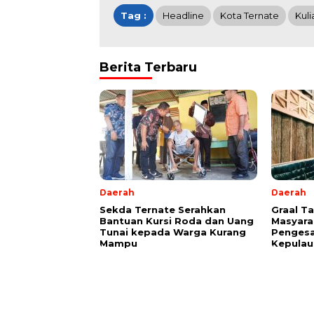
Tag :
Headline
Kota Ternate
Kul
Berita Terbaru
Daerah
Daerah
Sekda Ternate Serahkan
Graal T
Bantuan Kursi Roda dan Uang
Masyara
Tunai kepada Warga Kurang
Pengesa
Mampu
Kepulau