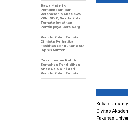
Bawa Materi di
Pembekalan dan
Pelepasan Mahasiswa
KKN ISDIK, Sekda Kota
Ternate Ingatkan
Pentingnya Bersinergi
Pemda Pulau Taliabu
Diminta Perhatikan
Fasilitas Pendukung SD
Inpres Minton
Desa London Butuh
Sentuhan Pendidikan
Anak Usia Dini dari
Pemda Pulau Taliabu
Kuliah Umum ya
Civitas Akadem
Fakultas Unive