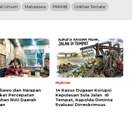
iah Umum
Mahasiswa
PKKMB
Unkhair Ternate
Hukrim
aliawo dan Harapan
14 Kasus Dugaan Korupsi
kat Percepatan
Kepulauan Sula Jalan di
han RUU Daerah
Tempat, Kapolda Diminta
an
Evaluasi Dirreskrimsus