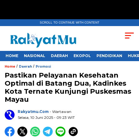
SCROLL TO CONTINUE WITH CONTENT
HOME
NASIONAL
DAERAH
EKOPOL
PENDIDIKAN
HUKR
/
/
Home
Daerah
Promosi
Pastikan Pelayanan Kesehatan
Optimal di Batang Dua, Kadinkes
Kota Ternate Kunjungi Puskesmas
Mayau
Rakyatmu.com
- Wartawan
Selasa, 10 Juni 2025
- 09:23 WIT