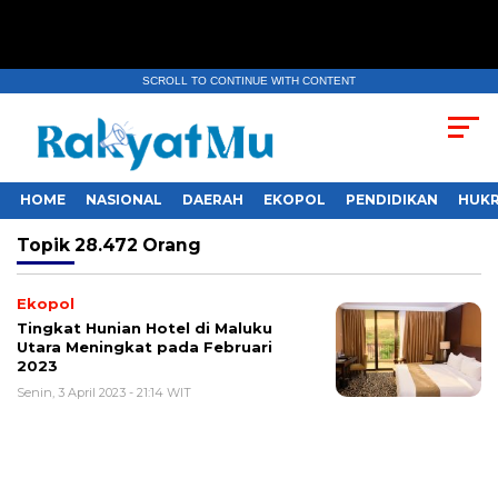
SCROLL TO CONTINUE WITH CONTENT
HOME
NASIONAL
DAERAH
EKOPOL
PENDIDIKAN
HUKR
Topik
28.472 Orang
Ekopol
Tingkat Hunian Hotel di Maluku
Utara Meningkat pada Februari
2023
Senin, 3 April 2023 - 21:14 WIT