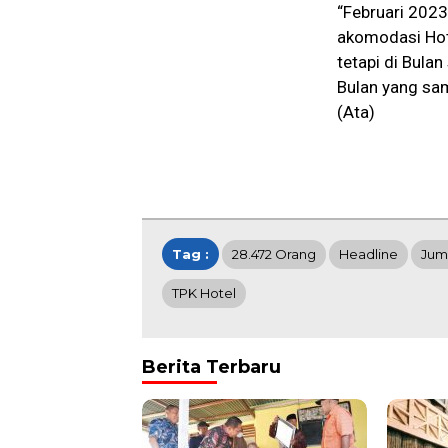
“Februari 202
akomodasi Hote
tetapi di Bula
Bulan yang sam
(Ata)
Tag :
28.472 Orang
Headline
Jum
TPK Hotel
Berita Terbaru