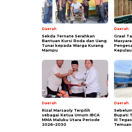
Daerah
Daerah
Sekda Ternate Serahkan
Graal T
Bantuan Kursi Roda dan Uang
Masyara
Tunai kepada Warga Kurang
Pengesa
Mampu
Kepulau
Daerah
Daerah
Rizal Marsaoly Terpilih
Sebelum
sebagai Ketua Umum IBCA
Bupati 
MMA Maluku Utara Periode
III Teg
2026–2030
Temuan 