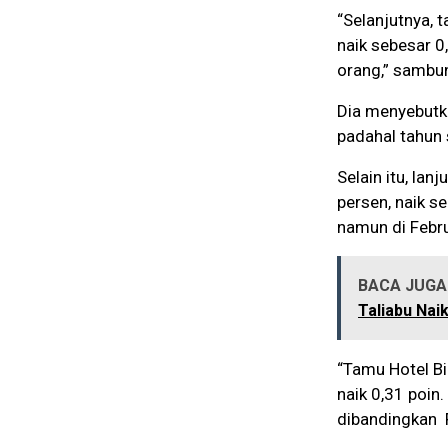
“Selanjutnya, 
naik sebesar 0
orang,” sambu
Dia menyebutka
padahal tahun
Selain itu, lan
persen, naik s
namun di Febru
BACA JUGA 
Taliabu Nai
“Tamu Hotel Bi
naik 0,31 poin
dibandingkan F