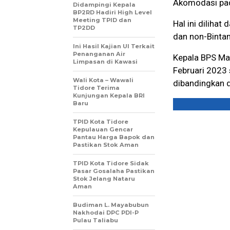
Akomodasi pad
Didampingi Kepala
BP2RD Hadiri High Level
Meeting TPID dan
Hal ini diliha
TP2DD
dan non-Bintan
Ini Hasil Kajian UI Terkait
Penanganan Air
Kepala BPS Mal
Limpasan di Kawasi
Februari 2023 
Wali Kota – Wawali
dibandingkan 
Tidore Terima
Kunjungan Kepala BRI
Baru
TPID Kota Tidore
Kepulauan Gencar
Pantau Harga Bapok dan
Pastikan Stok Aman
TPID Kota Tidore Sidak
Pasar Gosalaha Pastikan
Stok Jelang Nataru
Aman
Budiman L. Mayabubun
Nakhodai DPC PDI-P
Pulau Taliabu