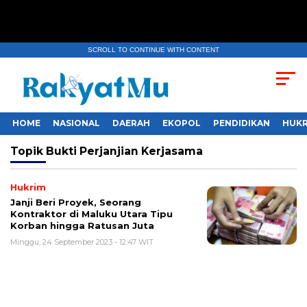
SCROLL TO CONTINUE WITH CONTENT
HOME
NASIONAL
DAERAH
EKOPOL
PENDIDIKAN
HUKR
Topik
Bukti Perjanjian Kerjasama
Hukrim
Janji Beri Proyek, Seorang
Kontraktor di Maluku Utara Tipu
Korban hingga Ratusan Juta
Minggu, 24 September 2023 - 12:47 WIT