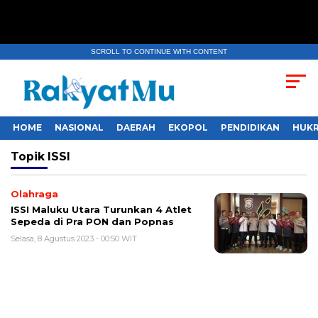
SCROLL TO CONTINUE WITH CONTENT
HOME
NASIONAL
DAERAH
EKOPOL
PENDIDIKAN
HUKR
Topik
ISSI
Olahraga
ISSI Maluku Utara Turunkan 4 Atlet
Sepeda di Pra PON dan Popnas
Selasa, 8 Agustus 2023 - 00:50 WIT