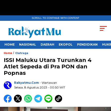
SCROLL TO CONTINUE WITH CONTENT
HOME
NASIONAL
DAERAH
EKOPOL
PENDIDIKAN
HUKR
/
Home
Olahraga
ISSI Maluku Utara Turunkan 4
Atlet Sepeda di Pra PON dan
Popnas
Rakyatmu.com
- Wartawan
Selasa, 8 Agustus 2023
- 00:50 WIT