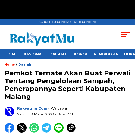
SCROLL TO CONTINUE WITH CONTENT
HOME
NASIONAL
DAERAH
EKOPOL
PENDIDIKAN
HUKR
/
Home
Daerah
Pemkot Ternate Akan Buat Perwali
Tentang Pengelolaan Sampah,
Penerapannya Seperti Kabupaten
Malang
Rakyatmu.com
- Wartawan
Sabtu, 18 Maret 2023
- 16:52 WIT