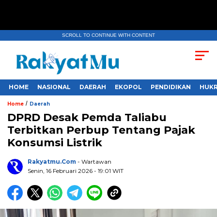
SCROLL TO CONTINUE WITH CONTENT
HOME
NASIONAL
DAERAH
EKOPOL
PENDIDIKAN
HUKR
/
Home
Daerah
DPRD Desak Pemda Taliabu
Terbitkan Perbup Tentang Pajak
Konsumsi Listrik
Rakyatmu.com
- Wartawan
Senin, 16 Februari 2026
- 19:01 WIT