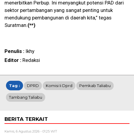
menerbitkan Perbup. Ini menyangkut potensi PAD dari
sektor pertambangan yang sangat penting untuk
mendukung pembangunan di daerah kita,” tegas
Suratman.
(**)
Penulis :
Ikhy
Editor :
Redaksi
Tag :
DPRD
Komisi Ii Dprd
Pemkab Taliabu
Tambang Taliabu
BERITA TERKAIT
Kamis, 6 Agustus 2026 - 01:25 WIT