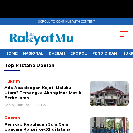
SCROLL TO CONTINUE WITH CONTENT
HOME
NASIONAL
DAERAH
EKOPOL
PENDIDIKAN
HUKR
Topik
Istana Daerah
Hukrim
Ada Apa dengan Kejati Maluku
Utara? Tersangka Aliong Mus Masih
Berkeliaran
Senin, 1 Juni 2026 - 21:21 WIT
Daerah
Pemkab Kepulauan Sula Gelar
Upacara Korpri ke-52 di Istana