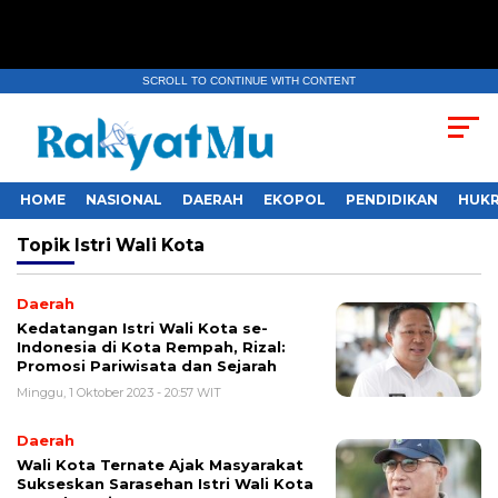
SCROLL TO CONTINUE WITH CONTENT
HOME
NASIONAL
DAERAH
EKOPOL
PENDIDIKAN
HUKR
Topik
Istri Wali Kota
Daerah
Kedatangan Istri Wali Kota se-
Indonesia di Kota Rempah, Rizal:
Promosi Pariwisata dan Sejarah
Minggu, 1 Oktober 2023 - 20:57 WIT
Daerah
Wali Kota Ternate Ajak Masyarakat
Sukseskan Sarasehan Istri Wali Kota