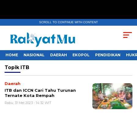
SCROLL TO CONTINUE WITH CONTENT
HOME
NASIONAL
DAERAH
EKOPOL
PENDIDIKAN
HUKR
Topik
ITB
Daerah
ITB dan ICCN Cari Tahu Turunan
Ternate Kota Rempah
Rabu, 31 Mei 2023 - 14:32 WIT