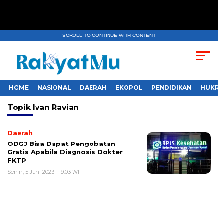
SCROLL TO CONTINUE WITH CONTENT
HOME
NASIONAL
DAERAH
EKOPOL
PENDIDIKAN
HUKR
Topik
Ivan Ravian
Daerah
ODGJ Bisa Dapat Pengobatan
Gratis Apabila Diagnosis Dokter
FKTP
Senin, 5 Juni 2023 - 19:03 WIT