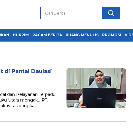
IKAN
HUKRIM
RAGAM BERITA
RUANG MENULIS
PROMOSI
VID
 di Pantai Daulasi
l dan Pelayanan Terpadu
luku Utara mengaku PT.
ktivitas bongkar…