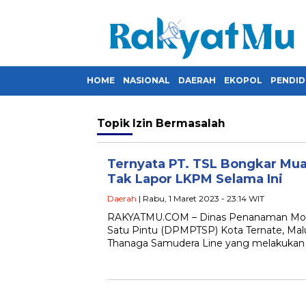
HOME
NASIONAL
DAERAH
EKOPOL
PENDID
Topik
Izin Bermasalah
Ternyata PT. TSL Bongkar Muat
Tak Lapor LKPM Selama Ini
Daerah
| Rabu, 1 Maret 2023 - 23:14 WIT
RAKYATMU.COM – Dinas Penanaman Moda
Satu Pintu (DPMPTSP) Kota Ternate, Ma
Thanaga Samudera Line yang melakukan a