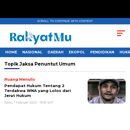
SCROLL TO CONTINUE WITH CONTENT
HOME
NASIONAL
DAERAH
EKOPOL
PENDIDIKAN
HUKR
Topik
Jaksa Penuntut Umum
Ruang Menulis
Pendapat Hukum Tentang 2
Terdakwa WNA yang Lolos dari
Jerat Hukum
Rabu, 1 Februari 2023 - 19:30 WIT