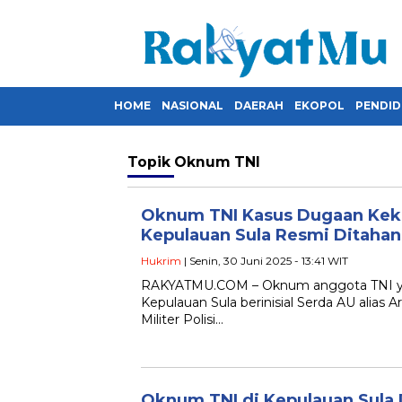
HOME
NASIONAL
DAERAH
EKOPOL
PENDID
Topik
Oknum TNI
Oknum TNI Kasus Dugaan Keke
Kepulauan Sula Resmi Ditahan
Hukrim
| Senin, 30 Juni 2025 - 13:41 WIT
RAKYATMU.COM – Oknum anggota TNI ya
Kepulauan Sula berinisial Serda AU alias Ari
Militer Polisi…
Oknum TNI di Kepulauan Sula D