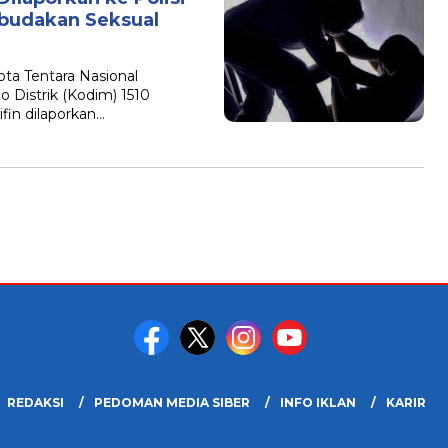
rbudakan Seksual
a Tentara Nasional
 Distrik (Kodim) 1510
ifin dilaporkan…
REDAKSI
PEDOMAN MEDIA SIBER
INFO IKLAN
KARIR