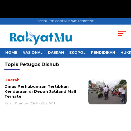
SCROLL TO CONTINUE WITH CONTENT
HOME
NASIONAL
DAERAH
EKOPOL
PENDIDIKAN
HUKR
Topik
Petugas Dishub
Daerah
Dinas Perhubungan Tertibkan
Kendaraan di Depan Jatiland Mall
Ternate
Rabu, 10 Januari 2024 - 22:55 WIT